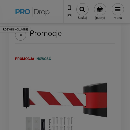
506 823 136
biuro@prodrop.pl
Szukaj
(pusty)
Menu
Promocje
PROMOCJA
NOWOŚĆ