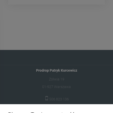
Prodrop Patryk Kurcewicz
Żółwia 19
01-927 Warszawa
506 823 136
biuro@prodrop.pl