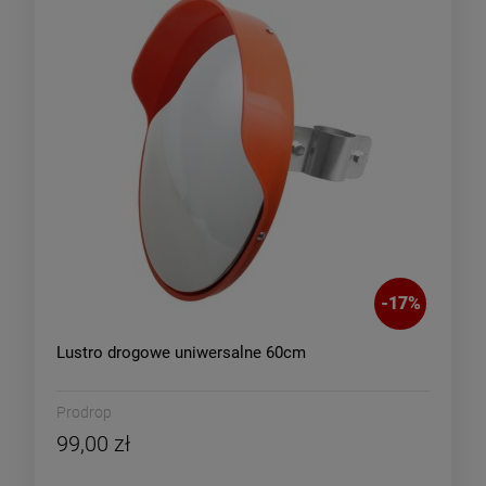
-
17
%
-
13
Lustro drogowe
Tablica ostrzegawcza
uniwersalne 60cm
UWAGA ŚLISKA PODŁOG
99,00 zł
19,90 zł
Cena regularna:
Cena regularna:
119,00 zł
22,99 zł
Najniższa cena:
Najniższa cena:
119,00 zł
22,99 zł
-
17
%
DO KOSZYKA
DO KOSZYKA
Lustro drogowe uniwersalne 60cm
Prodrop
99,00 zł