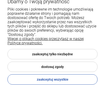
Dbamy o Twoją prywatność
Pomoc
Pliki cookies i pokrewne im technologie umożliwiają
poprawne działanie strony i pomagają nam
Moje konto
dostosować ofertę do Twoich potrzeb. Możesz
zaakceptować wykorzystanie przez nas wszystkich
tych plików i przejść do sklepu lub dostosować użycie
Płatności i dostawa
plików do swoich preferencji, wybierając opcję
"Dostosuj zgody".
Informacje
Więcej o plikach cookies przeczytasz w naszej
Polityce prywatności.
O nas
zaakceptuj tylko niezbędne
dostosuj zgody
zaakceptuj wszystkie
© 2026 prodrop.pl . Wszelkie prawa zastrzeżone.
Styl graficzny i aplikacje ShopGadget.pl
Sklep internetowy
Shoper.pl