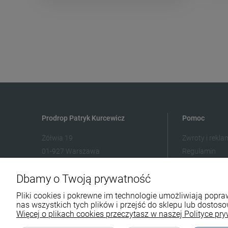
Prodrop Patryk Kurcewicz
Pomoc
Żółwia 19
Zwroty i rekla
01-927 Warszawa
Regulamin
506 823 136
Dbamy o Twoją prywatność
biuro@prodrop.pl
Pliki cookies i pokrewne im technologie umożliwiają pop
nas wszystkich tych plików i przejść do sklepu lub dostoso
Więcej o plikach cookies przeczytasz w naszej Polityce pry