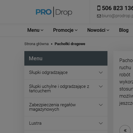
506 823 13
biuro@prodrop.p
Menu
Promocje
Nowości
Blog
Strona główna
Pachołki drogowe
Menu
Pacho
ruchu
Słupki odgradzające
robót
wykor
Słupki uchylne i odgradzające z
stosun
łańcuchem
możliw
jeszcz
Zabezpieczenia regałów
magazynowych
Lustra