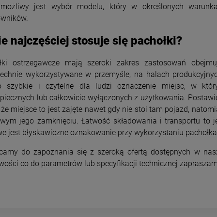
możliwy jest wybór modelu, który w określonych warunk
owników.
DO KOSZYKA
e najczęściej stosuje się pachołki?
łki ostrzegawcze mają szeroki zakres zastosowań obejmu
echnie wykorzystywane w przemyśle, na halach produkcyjny
o szybkie i czytelne dla ludzi oznaczenie miejsc, w któ
piecznych lub całkowicie wyłączonych z użytkowania. Postaw
 że miejsce to jest zajęte nawet gdy nie stoi tam pojazd, nat
owym jego zamknięciu. Łatwość składowania i transportu to j
e jest błyskawiczne oznakowanie przy wykorzystaniu pachołka, 
camy do zapoznania się z szeroką ofertą dostępnych w nasz
wości co do parametrów lub specyfikacji technicznej zapraszamy