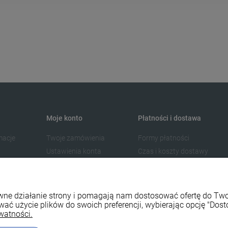
Moje konto
Płatności i dostawa
macje
Twoje zamówienia
Formy płatności
Ustawienia konta
Czas i koszty dostawy
Przechowalnia
Czas realizacji zamówienia
rawne działanie strony i pomagają nam dostosować ofertę do T
wać użycie plików do swoich preferencji, wybierając opcję "Dost
watności.