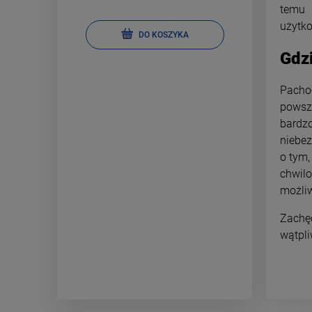
temu 
użytk
DO KOSZYKA
Gdzi
Pacho
powsz
bardz
niebez
o tym,
chwil
możliw
Zachę
wątpli