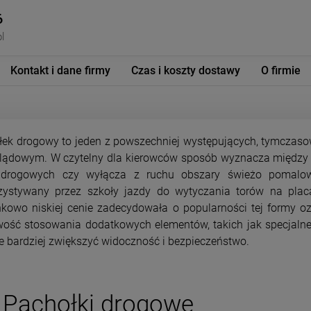
6
l
Kontakt i dane firmy
Czas i koszty dostawy
O firmie
łek drogowy to jeden z powszechniej występujących, tymcza
 lądowym. W czytelny dla kierowców sposób wyznacza między i
 drogowych czy wyłącza z ruchu obszary świeżo pomalo
zystywany przez szkoły jazdy do wytyczania torów na pl
kowo niskiej cenie zadecydowała o popularności tej formy o
ość stosowania dodatkowych elementów, takich jak specjalne
e bardziej zwiększyć widoczność i bezpieczeństwo.
Pachołki drogowe