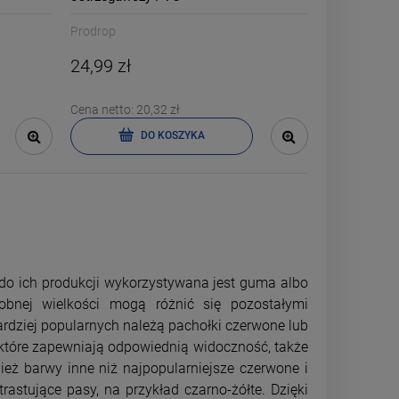
Prodrop
24,99 zł
Cena netto:
20,32 zł
DO KOSZYKA
do ich produkcji wykorzystywana jest guma albo
obnej wielkości mogą różnić się pozostałymi
rdziej popularnych należą pachołki czerwone lub
tóre zapewniają odpowiednią widoczność, także
eż barwy inne niż najpopularniejsze czerwone i
astujące pasy, na przykład czarno-żółte. Dzięki