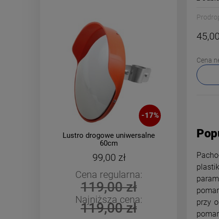
Prodro
45,00
Cena n
-
17
%
Pop
Lustro drogowe uniwersalne
Kas
60cm
o
Pachoł
99,00 zł
plast
Cena regularna:
C
parame
119,00 zł
pomar
Najniższa cena:
N
przy o
119,00 zł
pomara