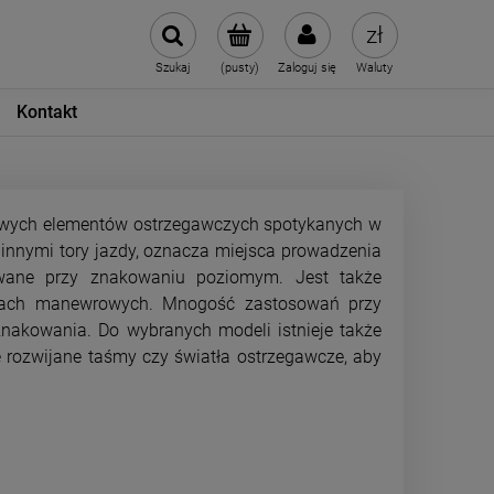
Szukaj
(pusty)
Zaloguj się
Waluty
Kontakt
sowych elementów ostrzegawczych spotykanych w
nnymi tory jazdy, oznacza miejsca prowadzenia
wane przy znakowaniu poziomym. Jest także
acach manewrowych. Mnogość zastosowań przy
znakowania. Do wybranych modeli istnieje także
 rozwijane taśmy czy światła ostrzegawcze, aby