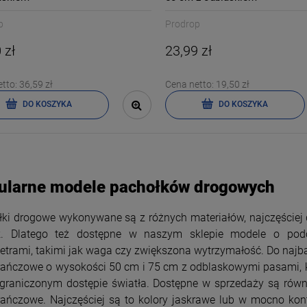
p
Prodrop
 zł
23,99 zł
etto:
36,59 zł
Cena netto:
19,50 zł
DO KOSZYKA
DO KOSZYKA
-
22
%
ularne modele pachołków drogowych
eta ścienna z taśmą
dgradzającą 230cm
ki drogowe wykonywane są z różnych materiałów, najczęściej 
69,99 zł
ik. Dlatego też dostępne w naszym sklepie modele o pod
ena regularna:
trami, takimi jak waga czy zwiększona wytrzymałość. Do najba
89,99 zł
ańczowe o wysokości 50 cm i 75 cm z odblaskowymi pasami, k
ajniższa cena:
graniczonym dostępie światła. Dostępne w sprzedaży są równi
89,99 zł
ńczowe. Najczęściej są to kolory jaskrawe lub w mocno kontr