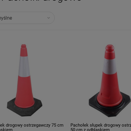
ek drogowy ostrzegawczy 75 cm
Pachołek słupek drogowy ostr
askiem
50 cm z odblaskiem