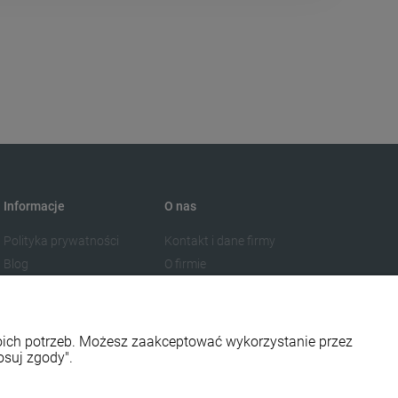
Informacje
O nas
Polityka prywatności
Kontakt i dane firmy
Blog
O firmie
woich potrzeb. Możesz zaakceptować wykorzystanie przez
osuj zgody".