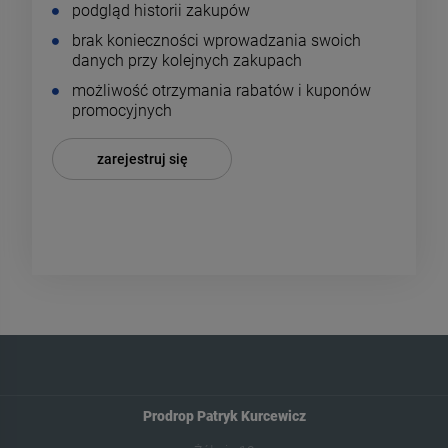
podgląd historii zakupów
brak konieczności wprowadzania swoich
-
17
%
-
13
danych przy kolejnych zakupach
możliwość otrzymania rabatów i kuponów
Lustro drogowe
Tablica ostrzegawcza
promocyjnych
uniwersalne 60cm
UWAGA ŚLISKA PODŁOG
99,00 zł
19,90 zł
zarejestruj się
Cena regularna:
Cena regularna:
119,00 zł
22,99 zł
Najniższa cena:
Najniższa cena:
119,00 zł
22,99 zł
DO KOSZYKA
DO KOSZYKA
Prodrop Patryk Kurcewicz