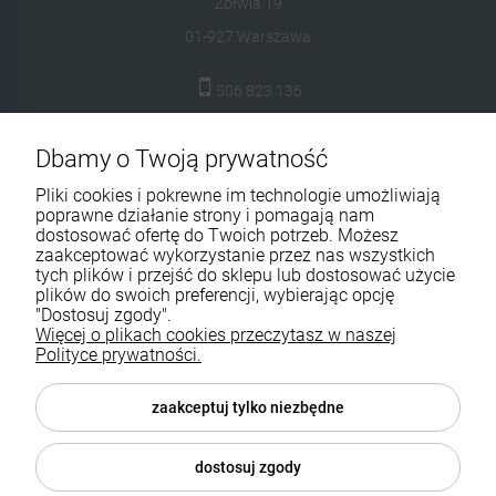
Żółwia 19
01-927 Warszawa
506 823 136
biuro@prodrop.pl
Dbamy o Twoją prywatność
Pomoc
Pliki cookies i pokrewne im technologie umożliwiają
poprawne działanie strony i pomagają nam
Moje konto
dostosować ofertę do Twoich potrzeb. Możesz
zaakceptować wykorzystanie przez nas wszystkich
tych plików i przejść do sklepu lub dostosować użycie
Płatności i dostawa
plików do swoich preferencji, wybierając opcję
"Dostosuj zgody".
Informacje
Więcej o plikach cookies przeczytasz w naszej
Polityce prywatności.
O nas
zaakceptuj tylko niezbędne
dostosuj zgody