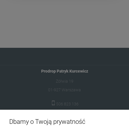
Prodrop Patryk Kurcewicz
Żółwia 19
01-927 Warszawa
506 823 136
biuro@prodrop.pl
Dbamy o Twoją prywatność
Pomoc