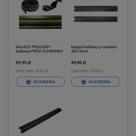
NAJAZD PROGOWY
Najazd kablowy z kanałem
kablowy PRÓG OCHRONNY
40x15mm
200cm MASKOWNICA
69,99 zł
49,00 zł
Cena netto:
56,90 zł
Cena netto:
39,84 zł
DO KOSZYKA
DO KOSZYKA