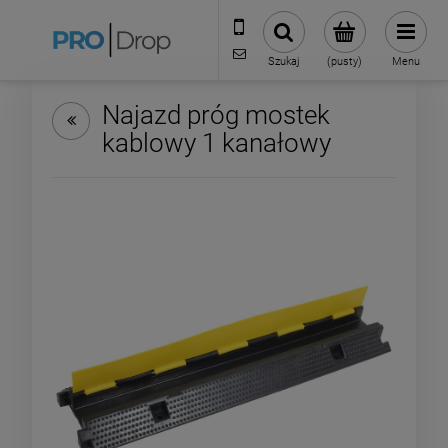
506 823 136
biuro@prodrop.pl
Szukaj
(pusty)
Menu
Najazd próg mostek
kablowy 1 kanałowy