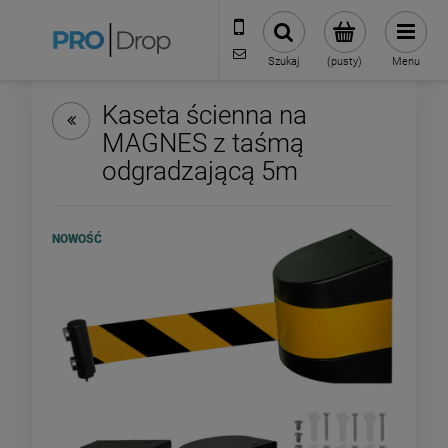
506 823 136
biuro@prodrop.pl
Szukaj
(pusty)
Menu
Kaseta ścienna na
MAGNES z taśmą
odgradzającą 5m
NOWOŚĆ