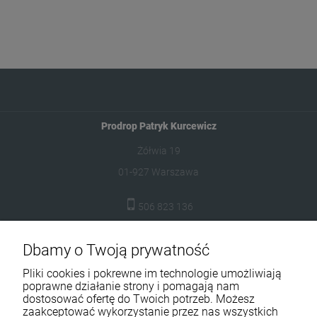
Prodrop Patryk Kurcewicz
Żółwia 19
01-927 Warszawa
506 823 136
biuro@prodrop.pl
Dbamy o Twoją prywatność
Pomoc
Pliki cookies i pokrewne im technologie umożliwiają
poprawne działanie strony i pomagają nam
Moje konto
dostosować ofertę do Twoich potrzeb. Możesz
zaakceptować wykorzystanie przez nas wszystkich