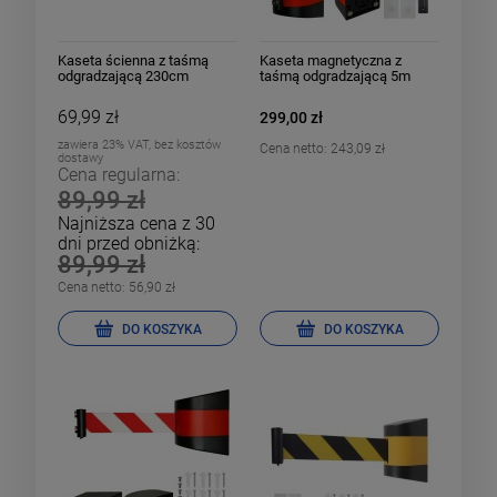
Kaseta ścienna z taśmą
Kaseta magnetyczna z
odgradzającą 230cm
taśmą odgradzającą 5m
69,99 zł
299,00 zł
zawiera 23% VAT, bez kosztów
Cena netto:
243,09 zł
dostawy
Cena regularna:
89,99 zł
Najniższa cena z 30
dni przed obniżką:
89,99 zł
Cena netto:
56,90 zł
DO KOSZYKA
DO KOSZYKA