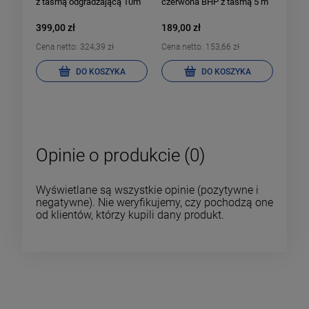
z taśmą odgradzającą 10m
czerwona BHP z taśmą 5 m
399,00 zł
189,00 zł
Cena netto:
324,39 zł
Cena netto:
153,66 zł
DO KOSZYKA
DO KOSZYKA
Opinie o produkcie (0)
Wyświetlane są wszystkie opinie (pozytywne i
negatywne). Nie weryfikujemy, czy pochodzą one
od klientów, którzy kupili dany produkt.